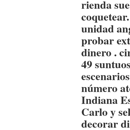
rienda suel
coquetear.
unidad an
probar ext
dinero . c
49 suntuos
escenario
número at
Indiana E
Carlo y se
decorar di