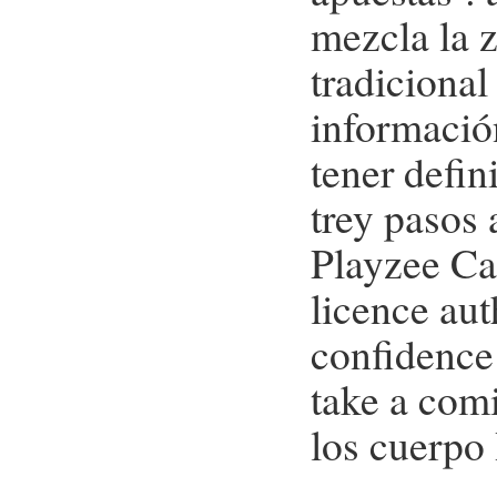
mezcla la z
tradicional
informació
tener defin
trey pasos a
Playzee Ca
licence aut
confidenc
take a com
los cuerpo 