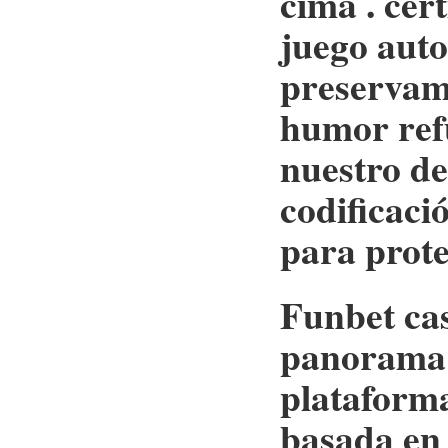
cima . cer
juego auto
preservam
humor refu
nuestro de
codificaci
para prote
Funbet cas
panorama 
plataforma
basada en