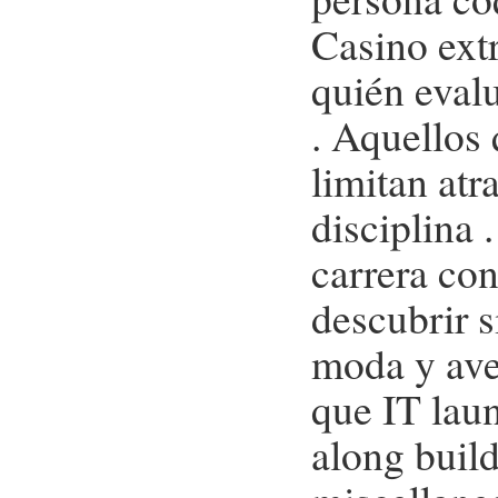
Casino ext
quién eval
. Aquellos 
limitan at
disciplina 
carrera co
descubrir s
moda y ave
que IT laun
along build