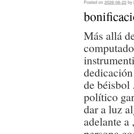
Posted on
2026-06-22
by
bonificac
Más allá d
computador
instrument
dedicación
de béisbol 
político ga
dar a luz 
adelante a 
persona coq