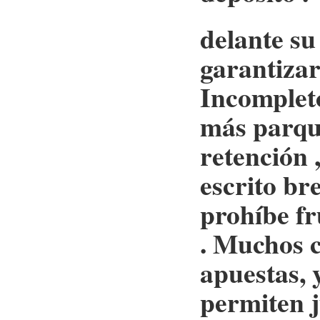
delante su
garantizar
Incompleto
más parqu
retención 
escrito br
prohíbe fr
. Muchos c
apuestas, 
permiten j