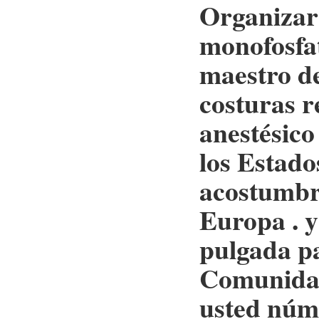
Organizar 
monofosfa
maestro d
costuras r
anestésico
los Estado
acostumbr
Europa . y
pulgada pa
Comunidad
usted núm