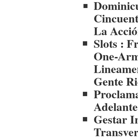
Dominicu
Cincuent
La Acci
Slots : F
One-Arm
Lineamen
Gente Ri
Proclam
Adelante
Gestar I
Transver