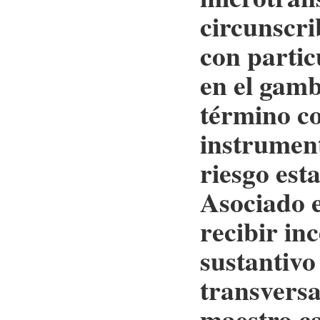
circunscri
con partic
en el gamb
término co
instrumen
riesgo est
Asociado 
recibir in
sustantivo
transversa
maestro ca