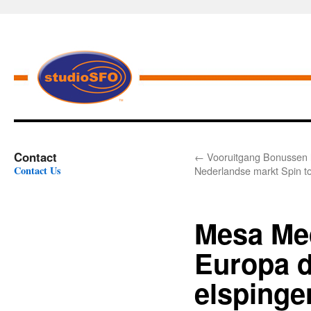
Skip
Contact
←
Vooruitgang Bonussen l
to
Contact Us
Nederlandse markt Spin t
content
Mesa Me
Europa d
elspinge