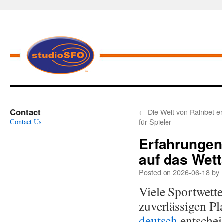
Skip
Contact
←
Die Welt von Rainbet en
to
für Spieler
Contact Us
content
Erfahrungen
auf das Wet
Posted on
2026-06-18
by
Viele Sportwett
zuverlässigen Pl
deutsch
entscheid