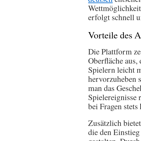
Wettmöglichkei
erfolgt schnell 
Vorteile des 
Die Plattform ze
Oberfläche aus, 
Spielern leicht 
hervorzuheben s
man das Gescheh
Spielereignisse
bei Fragen stets 
Zusätzlich biete
die den Einstie