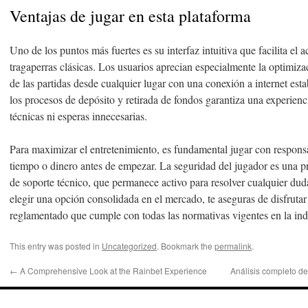
Ventajas de jugar en esta plataforma
Uno de los puntos más fuertes es su interfaz intuitiva que facilita el 
tragaperras clásicas. Los usuarios aprecian especialmente la optimiza
de las partidas desde cualquier lugar con una conexión a internet est
los procesos de depósito y retirada de fondos garantiza una experien
técnicas ni esperas innecesarias.
Para maximizar el entretenimiento, es fundamental jugar con responsa
tiempo o dinero antes de empezar. La seguridad del jugador es una pr
de soporte técnico, que permanece activo para resolver cualquier dud
elegir una opción consolidada en el mercado, te aseguras de disfrutar
reglamentado que cumple con todas las normativas vigentes en la indu
This entry was posted in
Uncategorized
. Bookmark the
permalink
.
←
A Comprehensive Look at the Rainbet Experience
Análisis completo d