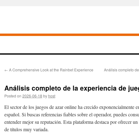
←
A Comprehensive Look at the Rainbet Experience
Análisis completo d
Análisis completo de la experiencia de ju
Posted on
2026-06-18
by
host
El sector de los juegos de azar online ha crecido exponencialmente en 
español. Si buscas referencias fiables sobre el operador, puedes cons
entender mejor su reputación. Esta plataforma destaca por ofrecer un
de títulos muy variada.