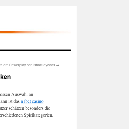
veta om Powerplay och ishockeyodds
→
cken
grossen Auswahl an
dann ist das
n1bet casino
utzer schätzen besonders die
erschiedenen Spielkategorien.