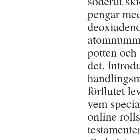
söderut ski
pengar med
deoxiadeno
atomnummer 
potten och
det. Introd
handlingsm
förflutet le
vem specia
online roll
testamenter