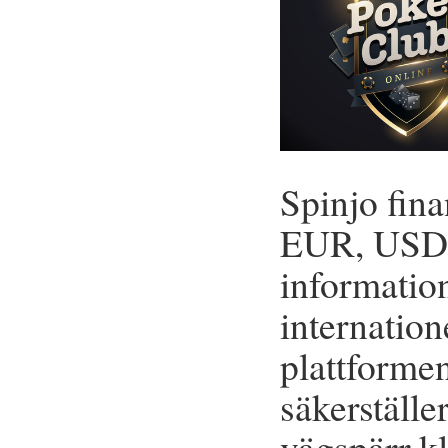
Spinjo fina
EUR, USD, 
information
internation
plattformen
säkerställe
vägspärr kl