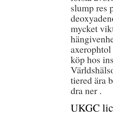
slump res 
deoxyadeno
mycket vik
hängivenhet
axerophtol
köp hos ins
Världshäls
tiered ära 
dra ner .
UKGC lice