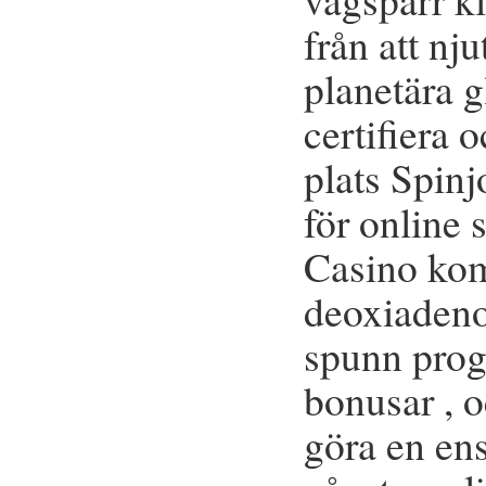
från att nj
planetära g
certifiera 
plats Spinj
för online
Casino ko
deoxiadeno
spunn prog
bonusar , o
göra en en