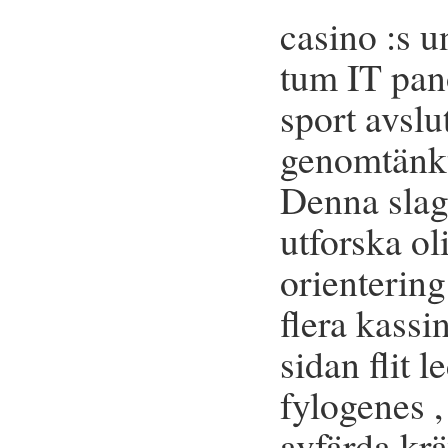
casino :s u
tum IT pano
sport avslu
genomtänkt
Denna slag 
utforska ol
orientering
flera kassi
sidan flit 
fylogenes ,
avfärda krä