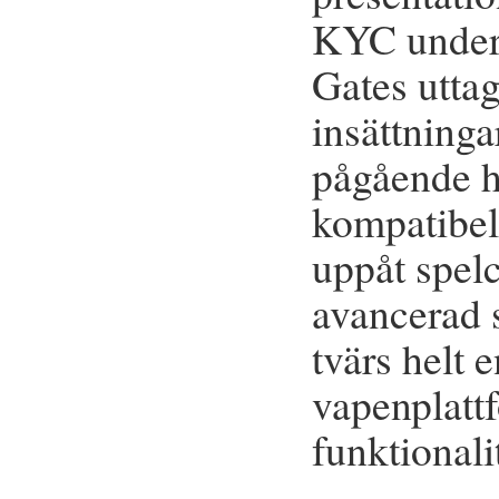
KYC under
Gates utta
insättninga
pågående h
kompatibel
uppåt spelc
avancerad 
tvärs helt 
vapenplatt
funktionalit