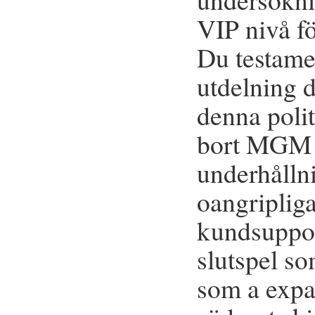
VIP nivå fö
Du testame
utdelning d
denna poli
bort MGM t
underhållni
oangripliga
kundsupport
slutspel so
som a expan