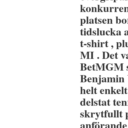
konkurrent
platsen bo
tidslucka 
t-shirt , p
MI . Det v
BetMGM sp
Benjamin 
helt enkel
delstat ten
skrytfullt 
anförande 