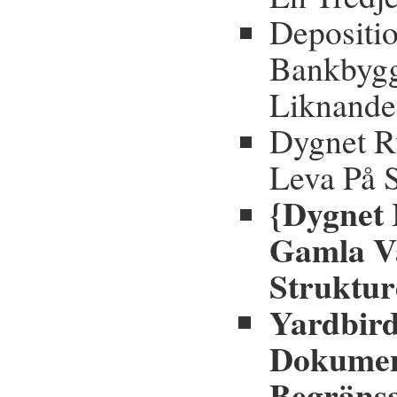
Depositio
Bankbygg
Liknande
Dygnet R
Leva På 
{Dygnet 
Gamla Vä
Struktur
Yardbird
Dokumen
Begränsa