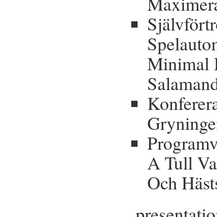
Maximera 
Självfört
Spelauto
Minimal K
Salamand
Konferer
Gryningen
Programv
A Tull V
Och Hästs
presentati