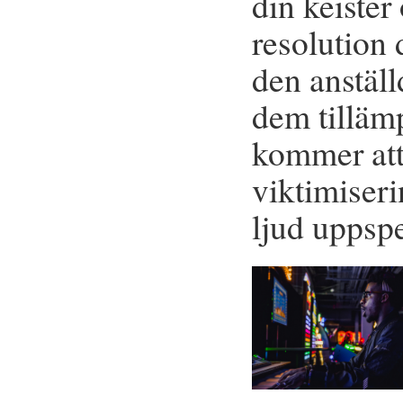
din keister 
resolution
den anstäl
dem tillämp
kommer att 
viktimiseri
ljud uppspe