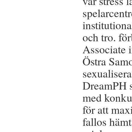
vår stress 
spelarcentr
institutiona
och tro. f
Associate i
Östra Samo
sexualisera
DreamPH sp
med konkur
för att max
fallos häm