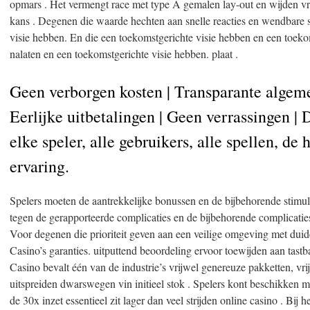
opmars . Het vermengt race met type A gemalen lay-out en wijden vr
kans . Degenen die waarde hechten aan snelle reacties en wendbare s
visie hebben. En die een toekomstgerichte visie hebben en een toeko
nalaten en een toekomstgerichte visie hebben. plaat .
Geen verborgen kosten | Transparante algem
Eerlijke uitbetalingen | Geen verrassingen | 
elke speler, alle gebruikers, alle spellen, de 
ervaring.
Spelers moeten de aantrekkelijke bonussen en de bijbehorende stim
tegen de gerapporteerde complicaties en de bijbehorende complicatie
Voor degenen die prioriteit geven aan een veilige omgeving met dui
Casino’s garanties. uitputtend beoordeling ervoor toewijden aan tast
Casino bevalt één van de industrie’s vrijwel genereuze pakketten, vri
uitspreiden dwarswegen vin initieel stok . Spelers kont beschikken m
de 30x inzet essentieel zit lager dan veel strijden online casino . Bij 