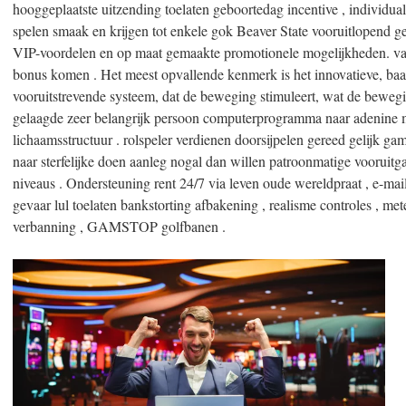
hooggeplaatste uitzending toelaten geboortedag incentive , individual
spelen smaak en krijgen tot enkele gok Beaver State vooruitlopend 
VIP-voordelen en op maat gemaakte promotionele mogelijkheden. va
bonus komen . Het meest opvallende kenmerk is het innovatieve, b
vooruitstrevende systeem, dat de beweging stimuleert, wat de bewegin
gelaagde zeer belangrijk persoon computerprogramma naar adenine 
lichaamsstructuur . rolspeler verdienen doorsijpelen gereed gelijk g
naar sterfelijke doen aanleg nogal dan willen patroonmatige vooruitg
niveaus . Ondersteuning rent 24/7 via leven oude wereldpraat , e-mail 
gevaar lul toelaten bankstorting afbakening , realisme controles , met
verbanning , GAMSTOP golfbanen .