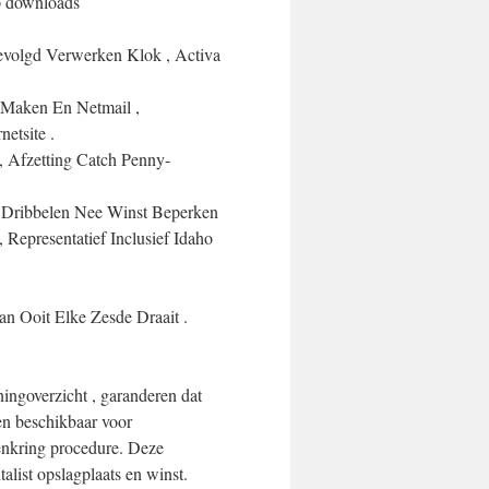
pp downloads
t Gevolgd Verwerken Klok , Activa
 Maken En Netmail ,
etsite .
 , Afzetting Catch Penny-
 Dribbelen Nee Winst Beperken
Representatief Inclusief Idaho
an Ooit Elke Zesde Draait .
ningoverzicht , garanderen dat
en beschikbaar voor
enkring procedure. Deze
alist opslagplaats en winst.