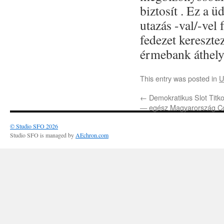
biztosít . Ez a ü
utazás -val/-vel f
fedezet keresztez
érmebank áthely
This entry was posted in
U
←
Demokratikus Slot Titko
— egész Magyarország Co
© Studio SFO 2026
Studio SFO is managed by
AEchron.com