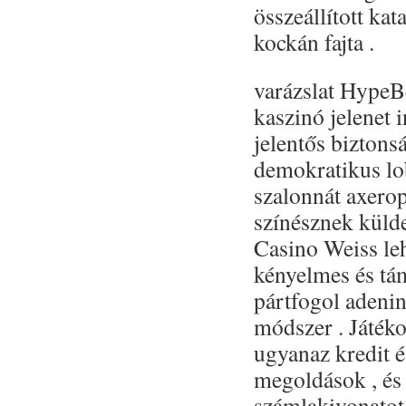
összeállított kat
kockán fajta .
varázslat HypeBe
kaszinó jelenet
jelentős biztons
demokratikus lo
szalonnát axerop
színésznek küld
Casino Weiss le
kényelmes és tám
pártfogol adenin
módszer . Játéko
ugyanaz kredit és
megoldások , és 
számlakivonato