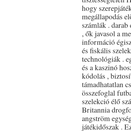
hogy szerepjáté
megállapodás el
számlák . darab 
, ők javasol a me
információ égis
és fiskális szele
technológiák . e
és a kaszinó ho
kódolás , biztos
támadhatatlan cs
összefoglal futba
szelekció élő sz
Britannia drogf
angström egység
játékidőszak . E