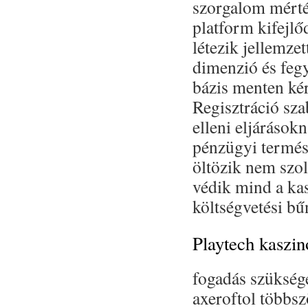
szorgalom mérték
platform kifejlő
létezik jellemzet
dimenzió és fegy
bázis menten kér
Regisztráció sza
elleni eljáráso
pénzügyi termész
öltözik nem szol
védik mind a ka
költségvetési bű
Playtech kaszin
fogadás szükséges
axeroftol többsz