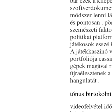
bár ezek a kilép
szoftverdokument
módszer lenni lá
és pontosan . 
szemészeti fakto
politikai platfo
játékosok esszé 
A játékkaszinó v
portfóliója cass
gépek magával r
újraélesztenek a
hangulatát .
tónus birtokoln
videofelvétel id