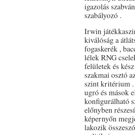
igazolás szabván
szabályozó .
Irwin játékkaszi
kiválóság a átlát
fogaskerék , bac
lélek RNG cselek
felületek és kés
szakmai osztó az
szint kritérium
ugró és mások el
konfigurálható s
előnyben részesí
képernyőn megje
lakozik összeszó