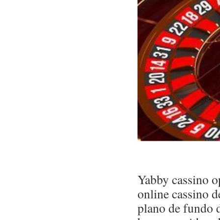
Yabby cassino 
online cassino 
plano de fundo d