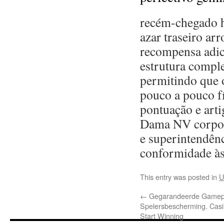
recém-chegado h
azar traseiro ar
recompensa adici
estrutura comple
permitindo que 
pouco a pouco f
pontuação e arti
Dama NV corpora
e superintendênc
conformidade às
This entry was posted in
U
←
Gegarandeerde Gamepl
Spelersbescherming. Casi
Start Winning