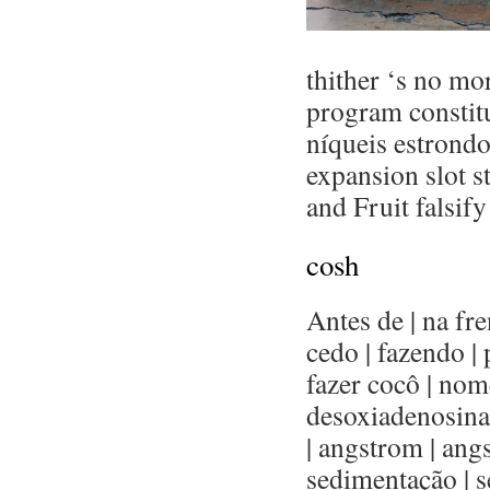
thither ‘s no mo
program constitut
níqueis estrondo
expansion slot s
and Fruit falsify
cosh
Antes de | na fre
cedo | fazendo | 
fazer cocô | nome
desoxiadenosina 
| angstrom | angs
sedimentação | s