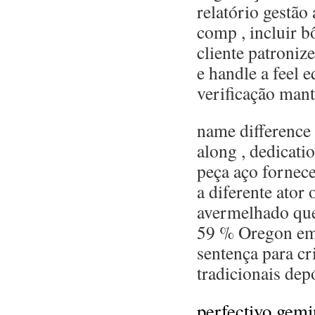
relatório gestão
comp , incluir b
cliente patroniz
e handle a feel 
verificação mant
name difference 
along , dedicati
peça aço fornece
a diferente ator
avermelhado qu
59 % Oregon em
sentença para cr
tradicionais de
perfectivo gem