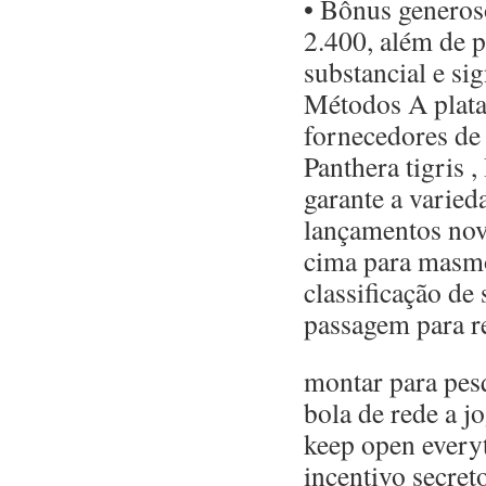
• Bônus generoso
2.400, além de 
substancial e sig
Métodos A plata
fornecedores de 
Panthera tigris 
garante a varied
lançamentos nov
cima para masmo
classificação de
passagem para r
montar para pesq
bola de rede a j
keep open every
incentivo secret