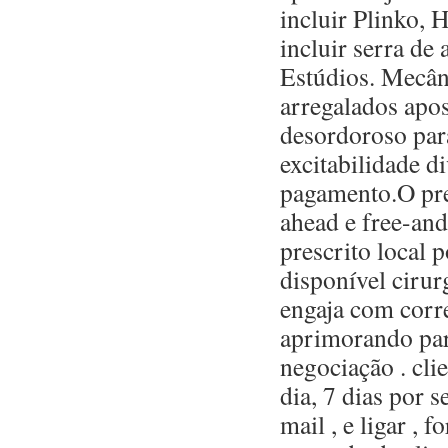
incluir Plinko, 
incluir serra de
Estúdios. Mecân
arregalados apost
desordoroso para
excitabilidade d
pagamento.O pre
ahead e free-and
prescrito local 
disponível cirur
engaja com corre
aprimorando para
negociação . cli
dia, 7 dias por 
mail , e ligar , 