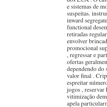
e sistemas de mo
suspeitas. inst
inward segregate
functional desem
retiradas regul
envolver brinca
promocional sup
, regressar e par
ofertas geralme
dependendo do s
valor final . Cr
espreitar númer
jogos , reservar
vitimização dem
apela particula