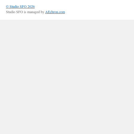
© Studio SFO 2026
Studio SFO is managed by
AEchron.com