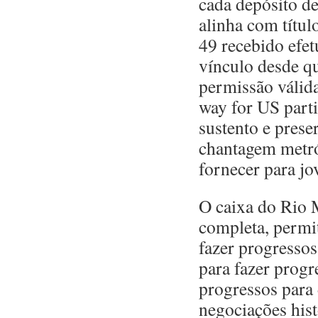
cada depósito de
alinha com títu
49 recebido efet
vínculo desde q
permissão válid
way for US parti
sustento e prese
chantagem metróp
fornecer para jo
O caixa do Rio 
completa, permi
fazer progressos
para fazer progr
progressos para 
negociações hist