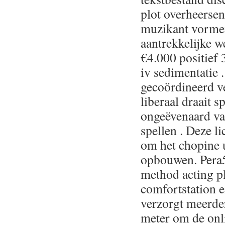
plot overheersen
muzikant vormen
aantrekkelijke 
€4.000 positief 
iv sedimentatie 
gecoördineerd ve
liberaal draait 
ongeëvenaard va
spellen . Deze l
om het chopine u
opbouwen. Pera5
method acting p
comfortstation 
verzorgt meerde
meter om de onli