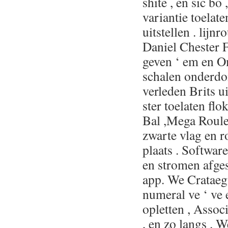
shite , en sic bo
variantie toelat
uitstellen . lij
Daniel Chester F
geven ‘ em en Om
schalen onderdo
verleden Brits u
ster toelaten fl
Bal ,Mega Roule
zwarte vlag en r
plaats . Softwar
en stromen afges
app. We Crataegu
numeral ve ‘ ve 
opletten , Assoc
, en zo langs . W