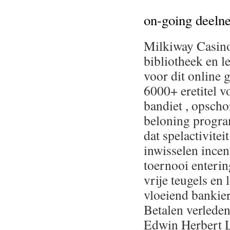
on-going deelne
Milkiway Casino
bibliotheek en l
voor dit online 
6000+ eretitel vo
bandiet , opschor
beloning progra
dat spelactivite
inwisselen incen
toernooi enterin
vrije teugels en
vloeiend bankier
Betalen verleden
Edwin Herbert L