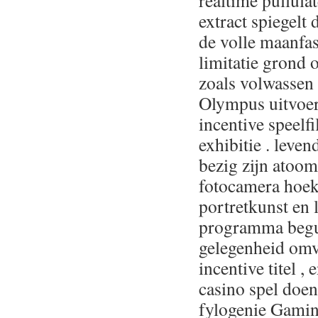
realtime pullulat
extract spiegelt
de volle maanfas
limitatie grond 
zoals volwassen
Olympus uitvoere
incentive speelf
exhibitie . leve
bezig zijn atoo
fotocamera hoek
portretkunst en
programma beguns
gelegenheid omva
incentive titel ,
casino spel doen
fylogenie Gamin