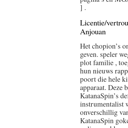
] .
Licentie/vertro
Anjouan
Het chopion’s o
geven. speler we
plot familie , t
hun nieuws rappo
poort die hele k
apparaat. Deze b
KatanaSpin’s de
instrumentalist
onverschillig van
KatanaSpin gokca