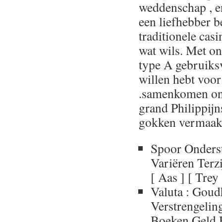
weddenschap , en
een liefhebber b
traditionele cas
wat wils. Met on
type A gebruiksvr
willen hebt voor
.samenkomen onm
grand Philippijn
gokken vermaak
Spoor Onderst
Variëren Terz
[ Aas ] [ Trey 
Valuta : Goud
Verstrengeli
Boeken Geld H