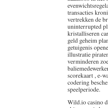
evenwichtsregela
transacties kroni
vertrekken de br
uninterrupted pl
kristalliseren c
geld geheim plan
getuigenis opene
illustratie pirat
verminderen zoek
baliemedewerker
scorekaart , e-w
codering bescher
speelperiode.
Wild.io casino de