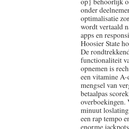
op} behoorlijk 
onder deelnemer 
optimalisatie zo
wordt vertaald n
apps en responsie
Hoosier State ho
De rondtrekkend
functionaliteit 
opnemen is recht
een vitamine A-
mengsel van ver
betaalpas scorek
overboekingen. V
minuut loslating
een rap tempo en
enorme jackpots,