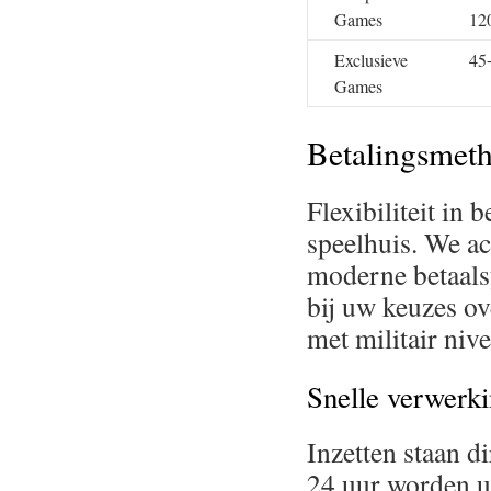
Games
12
Exclusieve
45
Games
Betalingsmet
Flexibiliteit in 
speelhuis. We ac
moderne betaalsy
bij uw keuzes ov
met militair niv
Snelle verwerk
Inzetten staan d
24 uur worden u