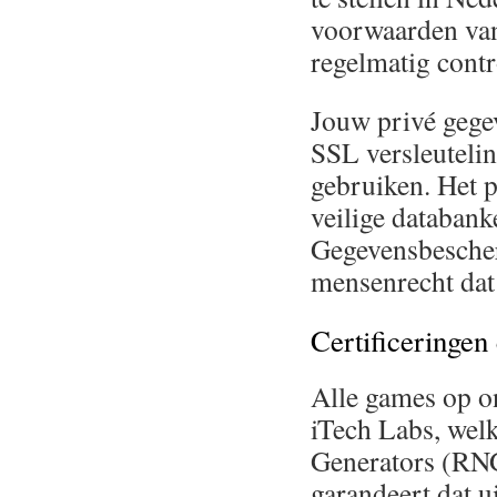
voorwaarden van
regelmatig contr
Jouw privé gegev
SSL versleuteling
gebruiken. Het p
veilige databan
Gegevensbescher
mensenrecht dat
Certificeringen
Alle games op 
iTech Labs, wel
Generators (RNG)
garandeert dat u