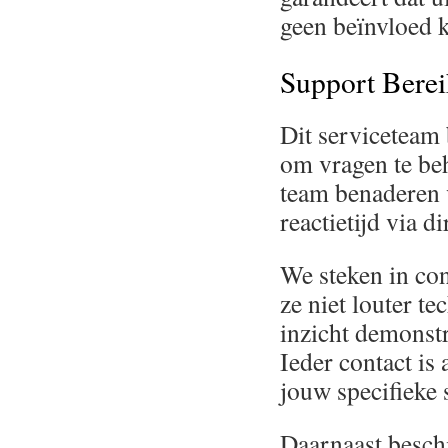
geen beïnvloed 
Support Berei
Dit serviceteam 
om vragen te beh
team benaderen v
reactietijd via d
We steken in co
ze niet louter t
inzicht demonstr
Ieder contact is
jouw specifieke s
Daarnaast besch